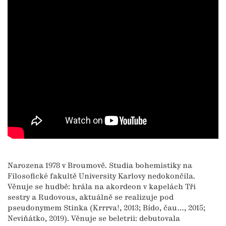
Narozena 1978 v Broumově. Studia bohemistiky na
Filosofické fakultě University Karlovy nedokončila.
Věnuje se hudbě: hrála na akordeon v kapelách Tři
sestry a Rudovous, aktuálně se realizuje pod
pseudonymem Stinka (Krrrva!, 2013; Bído, čau…, 2015;
Neviňátko, 2019). Věnuje se beletrii: debutovala