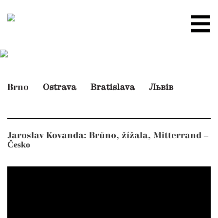
Ostrava
Bratislava
Львів
Brno
–
Jaroslav Kovanda: Brüno, žížala, Mitterrand
Česko